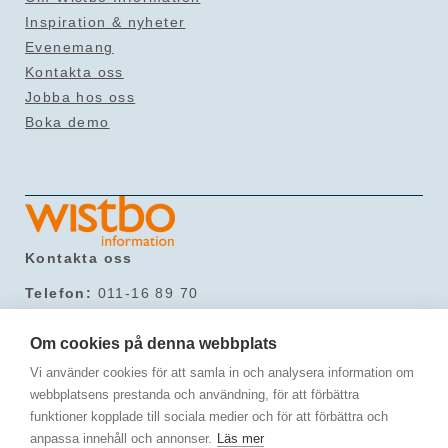
Inspiration & nyheter
Evenemang
Kontakta oss
Jobba hos oss
Boka demo
Kontakta oss
Telefon:
011-16 89 70
Mail:
info@wistbo.com
Hitta till oss
Om cookies på denna webbplats
Vi använder cookies för att samla in och analysera information om
Svärmaregatan 3,
webbplatsens prestanda och användning, för att förbättra
603 61 Norrköping
funktioner kopplade till sociala medier och för att förbättra och
Följ oss
anpassa innehåll och annonser.
Läs mer