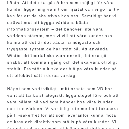
bästa. Att det ska gå så bra som möjligt för våra
kunder ligger mig varmt om hjärtat och vi gör allt vi
kan för att de ska trivas hos oss. Samtidigt har vi
strävat mot att bygga världens bästa
informationssystem – det behöver inte vara
världens största, men vi vill att våra kunder ska
känna att det är det bästa, smidigaste och
tryggaste system de har stött på. Att använda
Wistbo driftportal ska vara enkelt, det ska gå
snabbt att komma i gång och det ska vara otroligt
stabilt. Framför allt ska det hjälpa våra kunder på
ett effektivt sätt i deras vardag.
Något som varit viktigt i mitt arbete som VD har
varit att tänka strategiskt, ligga steget före och att
vara påläst på vad som händer hos våra kunder
och i omvärlden. Vi var tidigt ute med att fokusera
på IT-säkerhet för att som leverantör kunna möta
de krav och direktiv som ställs på våra kunder. Vi
är unika i Sverige med att hjälpa just driften och vi