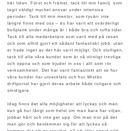
här tiden. Först och främst, tack till min familj som
tagit väldigt mycket ansvar under intensiva
perioder. Tack till min mentor, som tyvärr inte
längre finns med oss – du har varit ett ovärderligt
bollplank under många år i både bra och tuffa tider.
Tack till alla medarbetare som varit med på resan
och som alltid gjort ett sådant fantastiskt jobb, utan
er hade inget av det här varit möjligt. Och slutligen,
tack till alla våra kunder som är så otroligt trevliga
och öppna och som bjuder in oss i allt som rör
verksamheten. Det har varit fantastiskt att se hur
våra kunder har utvecklats och hur Wistbo
driftportal har gjort deras arbete både roligare och
smidigare.
Idag finns det alla möjligheter att lyckas och man
kan gå hur långt som helst om man bara har viljan,
jobbar hårt och inte ger upp. Om man tror på det
man gör och bestämmer sig för att lyckas så
kommer det att ge resultat, på ett eller annat sätt.