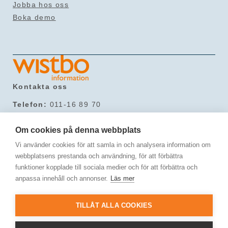
Jobba hos oss
Boka demo
Kontakta oss
Telefon:
011-16 89 70
Mail:
info@wistbo.com
Hitta till oss
Om cookies på denna webbplats
Vi använder cookies för att samla in och analysera information om
Svärmaregatan 3,
webbplatsens prestanda och användning, för att förbättra
603 61 Norrköping
funktioner kopplade till sociala medier och för att förbättra och
Följ oss
anpassa innehåll och annonser.
Läs mer
TILLÅT ALLA COOKIES