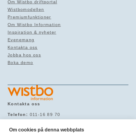
Om Wistbo driftportal
Wistbomodellen
Premiumfunktioner
Om Wistbo Information
Inspiration & nyheter
Evenemang
Kontakta oss
Jobba hos oss
Boka demo
Kontakta oss
Telefon:
011-16 89 70
Mail:
info@wistbo.com
Hitta till oss
Om cookies på denna webbplats