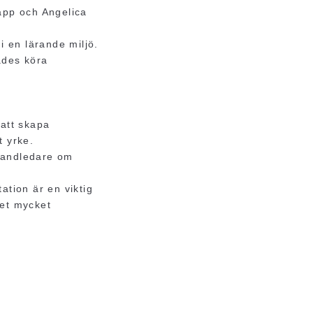
 app och Angelica
i en lärande miljö.
ades köra
 att skapa
t yrke.
 handledare om
ation är en viktig
get mycket