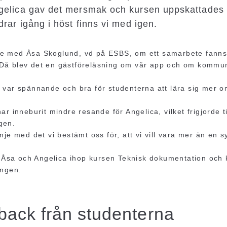
gelica gav det mersmak och kursen uppskattades 
drar igång i höst finns vi med igen.
ade med Åsa Skoglund, vd på ESBS, om ett samarbete fanns 
. Då blev det en gästföreläsning om vår app och om kommu
t var spännande och bra för studenterna att lära sig mer 
 inneburit mindre resande för Angelica, vilket frigjorde t
ngen.
inje med det vi bestämt oss för, att vi vill vara mer än en 
 Åsa och Angelica ihop kursen Teknisk dokumentation och
ningen.
back från studenterna