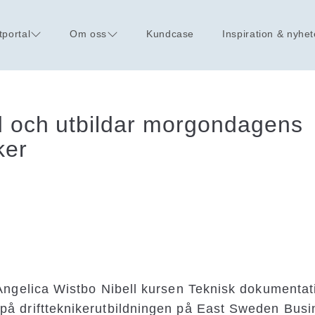
tportal
Om oss
Kundcase
Inspiration & nyhet
d och utbildar morgondagens
ker
 Angelica Wistbo Nibell kursen Teknisk dokumentat
på driftteknikerutbildningen på East Sweden Bus