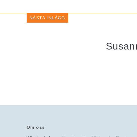
NÄSTA INLÄGG
Susann
Om oss