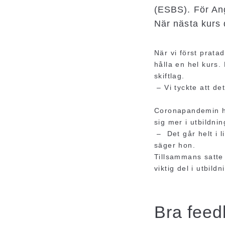
(ESBS). För An
När nästa kurs 
När vi först prat
hålla en hel kurs
skiftlag.
– Vi tyckte att de
Coronapandemin har
sig mer i utbildni
– Det går helt i l
säger hon.
Tillsammans satte
viktig del i utbild
Bra feed