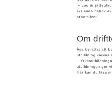
– Jag är jätteglad
skriande behov av d
arbetslivet.
Om drift
Åsa berättat att E
utbildning varvas 
– Yrkesutbildninga
utbildningen ger v
Här kan du läsa 