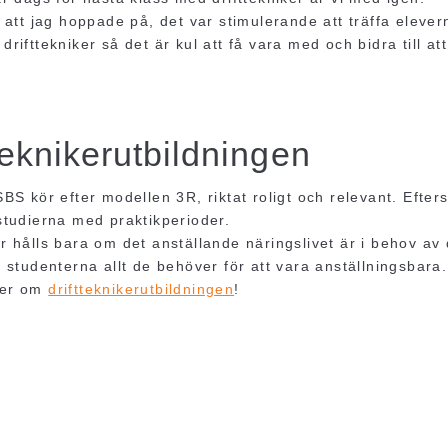
 att jag hoppade på, det var stimulerande att träffa elevern
rifttekniker så det är kul att få vara med och bidra till att 
teknikerutbildningen
SBS kör efter modellen 3R, riktat roligt och relevant. Efte
studierna med praktikperioder.
r hålls bara om det anställande näringslivet är i behov av
i studenterna allt de behöver för att vara anställningsbara.
mer om
driftteknikerutbildningen
!