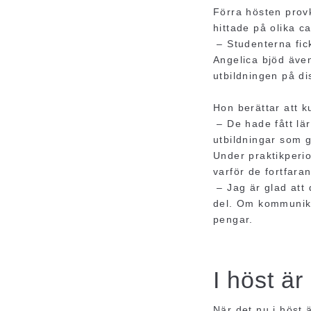
Förra hösten provk
hittade på olika c
– Studenterna fick
Angelica bjöd även
utbildningen på di
Hon berättar att k
– De hade fått lär
utbildningar som g
Under praktikperi
varför de fortfar
– Jag är glad att 
del. Om kommunikat
pengar.
I höst är
När det nu i höst 