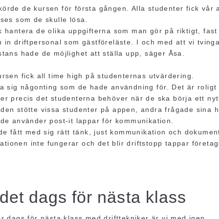
örde de kursen för första gången. Alla studenter fick vår
ases som de skulle lösa.
 hantera de olika uppgifterna som man gör på riktigt, fast 
 in driftpersonal som gästföreläste. I och med att vi tving
stans hade de möjlighet att ställa upp, säger Åsa.
ursen fick all time high på studenternas utvärdering.
a sig någonting som de hade användning för. Det är roligt
er precis det studenterna behöver när de ska börja ett nyt
oden stötte vissa studenter på appen, andra frågade sina
ande använder post-it lappar för kommunikation.
de fått med sig rätt tänk, just kommunikation och dokument
ionen inte fungerar och det blir driftstopp tappar företa
 det dags för nästa klass
är dags för nästa klass med drifttekniker är vi med igen.