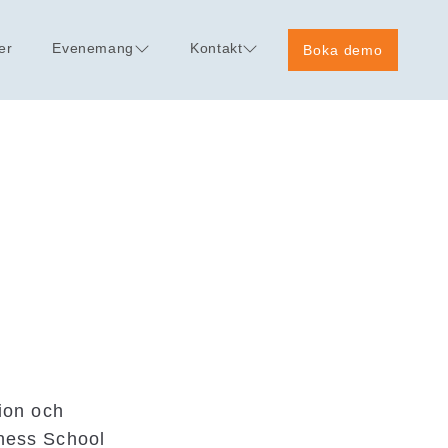
er
Evenemang
Kontakt
Boka demo
ion och
iness School