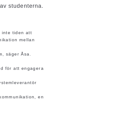
av studenterna.
inte tiden att
nikation mellan
om, säger Åsa.
id för att engagera
systemleverantör
 kommunikation, en