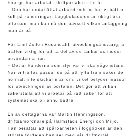
Energi, har arbetat i driftportalen i tre år.
– Den har underlättat arbetet och nu har vi bättre
koll på ronderingar. Loggboksdelen är riktigt bra
eftersom man kan nå den oavsett vilken anläggning
man är på.
För Emil Zeilon Rosendahl, utvecklingsansvarig, är
träffen viktig för att ta del av de tankar och idéer
användarna har.
– Det är kunderna som styr var vi ska någonstans.
När vi träffas passar de på att lyfta fram saker de
normalt inte skickar mail om, vilket betyder massor
för utvecklingen av portalen. Det gör att vi kan
säkerställa att vi arbetar på rätt saker för att
systemet ska bli ännu bättre.
En av deltagarna var Martin Henningsson,
driftsamordnare på Halmstads Energi och Miljö.
Han berättar att spårbarheten i loggboken är den
största fördelen han ser med vår driftportal.